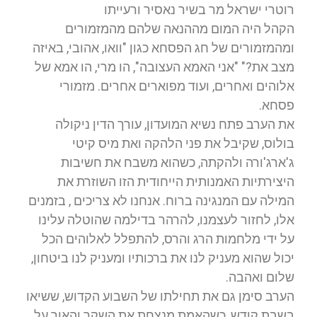
רוטרי ישראל מר בשיר נאסיר ורעייתו
הקהל היה המום מההנאה שלהם מהמזמורים
ומהמזמורים של חג הפסחא כגון "וואו, אהובי, באיזה
מצב את?" "אני האמא העצובה", הו מרי, הו אמא של
אלוהים ואחרים, ועוד מפוארים אחרים. מזמורי
פסחא.
את הערב פתח נשיא המועדון, עורך הדין ניקולה
בולוס, שקיבל את פני הלהקה ואת מיס קיטי
ג'ארג'ורה ולהקתה, כשהוא משבח את חשיבות
היצירתיות האמנותית הייחודית הזו השוזרת את
המילה עם המנגינה ברוח. אנחנו לא צריכים , בזמנים
אלו, לחזור לעצמנו, להרהר בדילמה שהוטלה עלינו
על ידי מלחמות הרג והרס, להתפלל לאלוהים הכל
יכול שהוא מעניק לנו את ברכותיו ומעניק לנו ביטחון,
שלום ואהבה.
הערב סימן גם את תחילתו של השבוע הקדוש, ששיאו
בשבת קודש, כשהאמת מנצחת את השקר והאור על