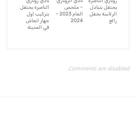
روتاري الناصرة
نادي الروتاري
نادي روتاري
يحتفل بتبادل
– ملخص
الناصرة يحتفل
الرئاسة بحفل
العام 2023 –
بتركيب اول
رائع
2024
جهاز انعاش
في المدينة
Comments are disabled.