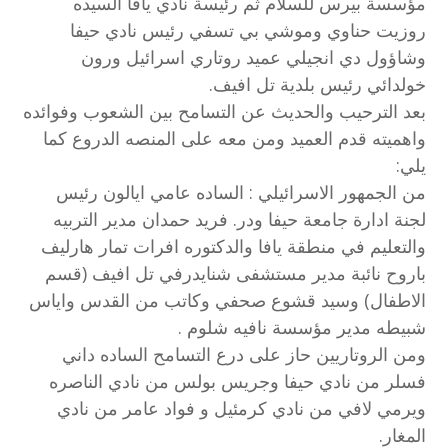
مؤسسة بيرس للسلام ثم رئيسة نادي يافا السيده
روزيت حناوي وموشي بي تسفي رئيس نادي حيفا
وشاؤول دي انجيلي عميد روتاري اسرائيل ورون
خولدائي رئيس بلدية تل افيف.
بعد الترحيب والحديث عن التسامح بين الشعوب وفوائده
واهميته قدم العميد ومن معه على المنصه الدروع كما
يلي:
من الجمهور الاسرائيلي : الساده عامي ايالون رئيس
لجنة ادارة جامعة حيفا ودر. فريد حمدان مدير التربيه
والتعليم في منطقة يافا والدكتوره افرات تمار هارليف
باروح نائبة مدير مستشفى شنايدرفي تل افيف (قسم
الاطفال) وسيد قشوع صحفي وكاتب من القدس واياس
شبيطه مدير مؤسسة نافيه شلوم .
ومن الروتاريين حاز على درع التسامح الساده داني
فسلر من نادي حيفا وجريس بولس من نادي الناصره
ويرمي لافي من نادي كرمئيل و فواد عامر من نادي
المغار.