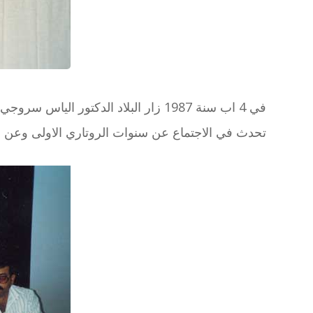
في 4 اب سنة 1987 زار البلاد الدكتور الياس سروجي (هو من الاعضاء المؤسسين لنادي الناصره) حيث حضر من الولايات المتحده لزيارة اهله واصدقائه في المدينه .
تحدث في الاجتماع عن سنوات الروتاري الاولى وعن ا