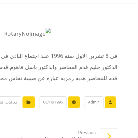
في 8 تشرين الاول سنة 1996 عقد اجتماع النادي في اوتيل غراند نيو وكان متحدث الامسيه الدكتور روبن برجمن مدير قسم امراض الجلد ل رمبم حيفا.
الدكتور حليم قدم المحاضر والدكتور باسل فاهوم قدم
قدم للمحاضر هديه رمزيه عباره عن صينية نحاس محفور 
Admin
08/10/1996
فعاليات النا
Previous