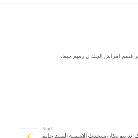
Next
راند نيو وكان متحدث الامسيه السيد حايم