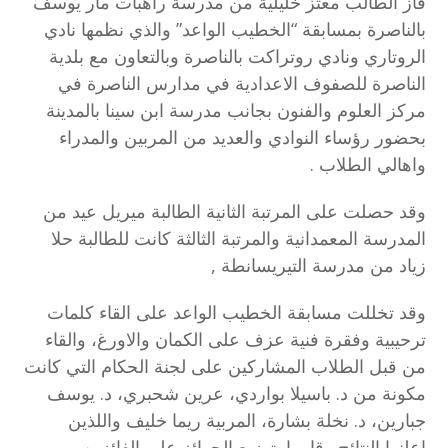
فاز الطالب معتز خليلية من مدرسة راهبات مار يوسف
بالناصرة بمسابقة “الخطيب الواعد” والذي نظمها نادي
الروتاري ونادي روتراكت بالناصرة وبالتعاون مع بلدية
الناصرة للصفوف الاعدادية في مدارس الناصرة في
مركز العلوم والفنون بجانب مدرسة ابن سينا بالمدينة
بحضور رؤساء النوادي والعديد من المربين والمدراء
واهالي الطلاب .
وقد حصلت على المرتبة الثانية الطالبة ميريل عيد من
المدرسة المعمدانية والمرتبة الثالثة كانت للطالبة حلا
زياد من مدرسة التيريسانطة ,
وقد تخللت مسابقة الخطيب الواعد على القاء كلمات
ترحيبية وفقرة فنية عزف على الكمان والاورغ، والقاء
من قبل الطلاب المشاركين على لجنة الحكام التي كانت
مكونة من د. باسيلا بواردي، عرين شحبري، د. يوسف
جبارين، د. نخلة بشارة، المربية ريما خليف واللذين
اعلنوا النتائج وقاموا بتوزيع الجوائز على الفائزين.