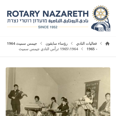
فعاليات النادي
رؤساء سابقون
جيمس سميث 1964
- 1965
1964\1965 ترأس النادي جيمس سميث